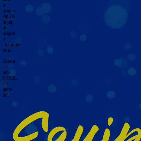
u
origen
étnico,
lugar
de
origen
o
cualquier
otra.
Ahora
es
más
FÁCIL
ser
parte
del