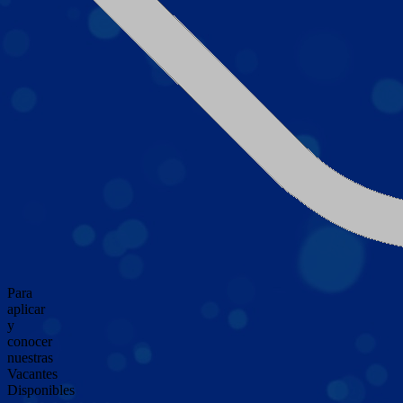
Para
aplicar
y
conocer
nuestras
Vacantes
Disponibles