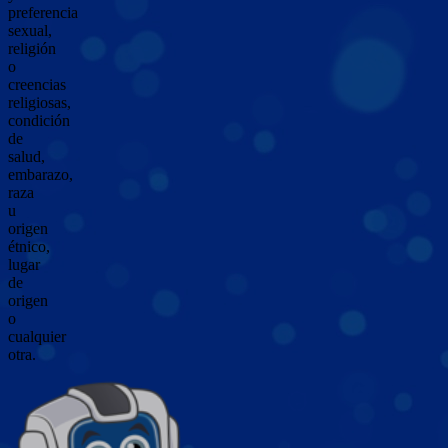
preferencia
sexual,
religión
o
creencias
religiosas,
condición
de
salud,
embarazo,
raza
u
origen
étnico,
lugar
de
origen
o
cualquier
otra.