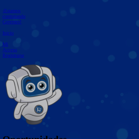
¡Estamos
contratando
Gerentes!
Inicio
Mi
Acceso
Registrarse